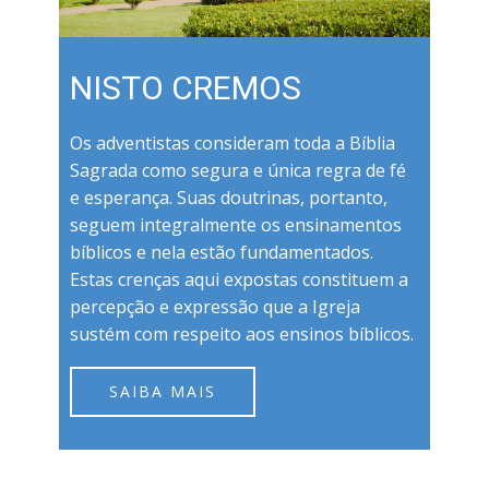
NISTO CREMOS
Os adventistas consideram toda a Bíblia
Sagrada como segura e única regra de fé
e esperança. Suas doutrinas, portanto,
seguem integralmente os ensinamentos
bíblicos e nela estão fundamentados.
Estas crenças aqui expostas constituem a
percepção e expressão que a Igreja
sustém com respeito aos ensinos bíblicos.
SAIBA MAIS